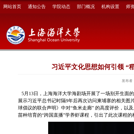
网站首页
通知公告
学院动态
部门概况
机构设置
师
习近平文化思想如何引领 “
发布者
5月13日
，上海海洋大学
海剧场
开展了一场别开生面的
展示
习近平总书记时隔
9年后再次访问柬埔寨的
相关图
球倡议的联合声明》中对
“鱼米走廊” 的高度评价，
以及
苗种培育的
“跨国直播”学养虾课程，
引出了此次课程的